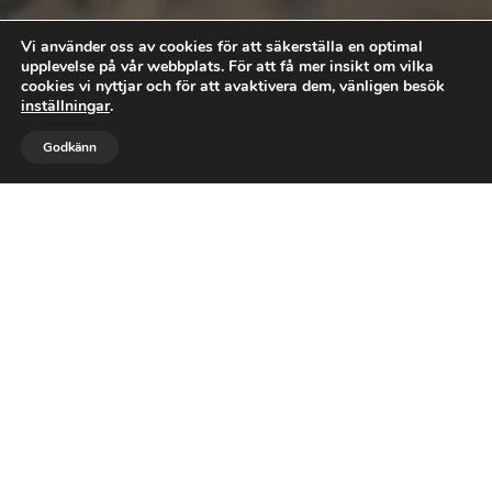
Vi använder oss av cookies för att säkerställa en optimal
upplevelse på vår webbplats. För att få mer insikt om vilka
cookies vi nyttjar och för att avaktivera dem, vänligen besök
inställningar
.


Godkänn
RING OSS
MAIL
Behöver du professionell och
effektiv hjälp med
markarbeten?
RING OSS
SKICKA MAIL